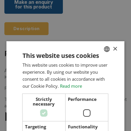
Description
×
Product Details
This website uses cookies
This website uses cookies to improve user
HUNGARIAN
Áruátvétel telephelyünkön: 6000 Kecskemét, Könyves
experience. By using our website you
ENGLISH
Kálmán krt. 18.
consent to all cookies in accordance with
ROMANIAN
our Cookie Policy.
Read more
Fizetés készpénzben a helyszínen vagy banki átutalással.
CROATIAN
Strictly
Performance
További információért, kérjük, vegye fel velünk a kapcsolatot
necessary
RUSSIAN
az
ertekesites@hetech.hu
e-mail címen.
Hasonló termékek
Targeting
Functionality