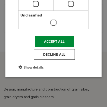
Serlegkanál JET 14-100
Unclassified
ACCEPT ALL
DECLINE ALL
Show details
Design, manufacture and construction of grain silos,
grain dryers and grain cleaners.