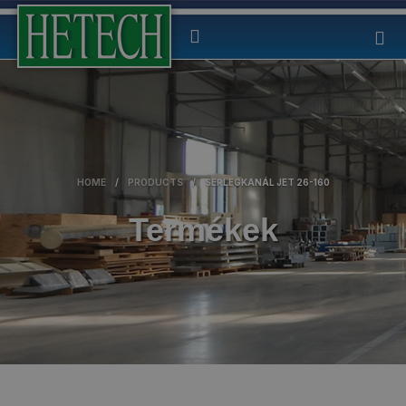
HOME
/
PRODUCTS
/
SERLEGKANÁL JET 26-160
Termékek