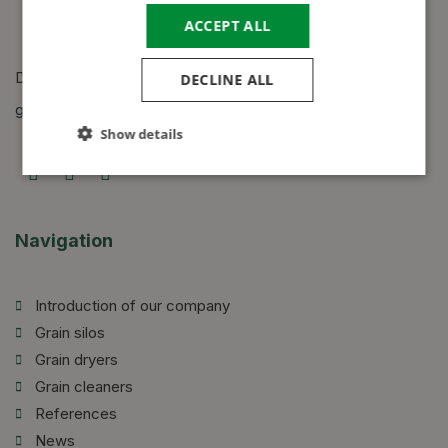
ACCEPT ALL
Design, manufacture and construction of grain silos,
DECLINE ALL
grain dryers and grain cleaners.
Show details
Navigation
Introduction of our company
Grain silos
Grain dryers
Grain cleaners
References
News