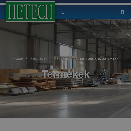
HOME
/
PRODUCTS
/
KÉTFELÉ VÁLTÓ, MOTOROS, ⌀200, 0°-45°
Termékek