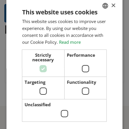
×
This website uses cookies
This website uses cookies to improve user
HUNGARIAN
Hasonló termékek
experience. By using our website you
ENGLISH
consent to all cookies in accordance with
ROMANIAN
our Cookie Policy.
Read more
CROATIAN
Strictly
Performance
necessary
RUSSIAN
Kétfelé váltó, kézi, ⌀200, 45°-45°
Targeting
Functionality
Unclassified