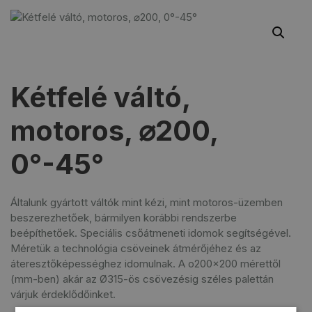
Kétfelé váltó,
motoros, ⌀200,
0°-45°
Általunk gyártott váltók mint kézi, mint motoros-üzemben
beszerezhetőek, bármilyen korábbi rendszerbe
beépíthetőek. Speciális csőátmeneti idomok segítségével.
Méretük a technológia csöveinek átmérőjéhez és az
áteresztőképességhez idomulnak. A o200x200 mérettől
(mm-ben) akár az Ø315-ös csövezésig széles palettán
várjuk érdeklődőinket.