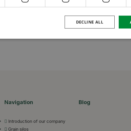
Csőbilincs ø200 mm
DECLINE ALL
Navigation
Blog
Introduction of our company
Grain silos