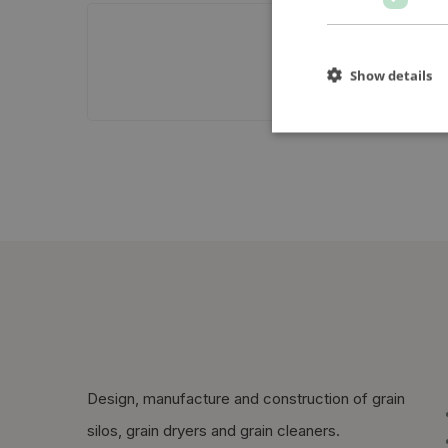
Show details
Design, manufacture and construction of grain
silos, grain dryers and grain cleaners.