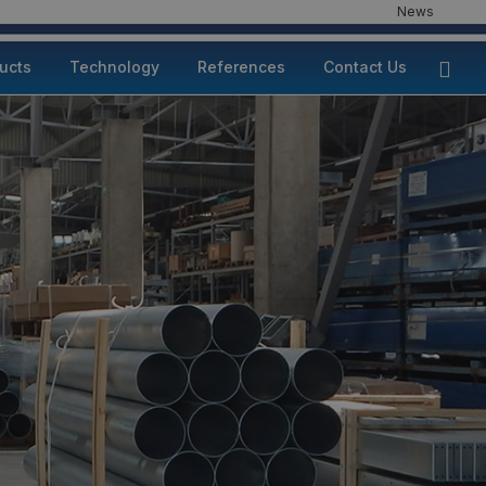
News
ducts
Technology
References
Contact Us