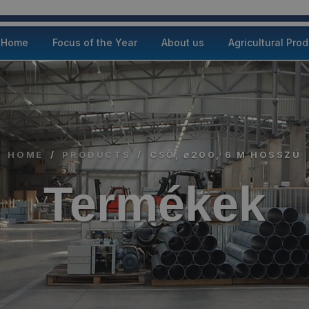
Home
Focus of the Year
About us
Agricultural Pro
HOME
/
PRODUCTS
/
CSŐ, ⌀200, 6 M HOSSZÚ
Termékek