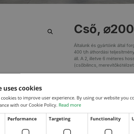
Cső, ⌀200
Általunk és gyártóink által f
400 t/h áthordási teljesítmé
áll. A 2, illetve 6 méteres 
(csőbilincs, merevítőkötélze
e uses cookies
 cookies to improve user experience. By using our website you co
ance with our Cookie Policy.
Read more
Performance
Targeting
Functionality
U