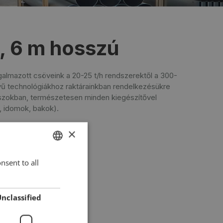
, 6 m hosszú
orgalmazott csöveink a 20-25 t/h rendszerektől a 300-
nyű technológiákhoz raktárainkban rendelkezésükre
hosszokban, természetesen minden kiegészítővel
t, idomok, bakok).
×
nsent to all
HUNGARIAN
ENGLISH
ROMANIAN
nclassified
CROATIAN